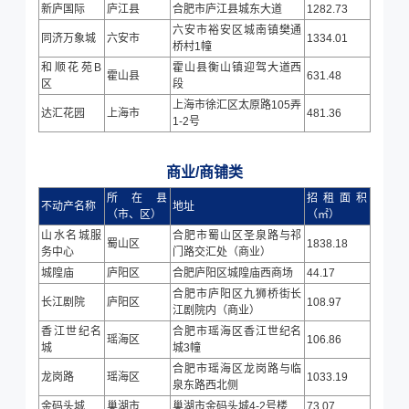
新庐国际
庐江县
合肥市庐江县城东大道
1282.73
六安市裕安区城南镇樊通
同济万象城
六安市
1334.01
桥村1幢
和顺花苑B
霍山县衡山镇迎驾大道西
霍山县
631.48
区
段
上海市徐汇区太原路105弄
达汇花园
上海市
481.36
1-2号
商业/商铺类
所在县
招租面积
不动产名称
地址
（市、区）
（㎡）
山水名城服
合肥市蜀山区圣泉路与祁
蜀山区
1838.18
务中心
门路交汇处（商业）
城隍庙
庐阳区
合肥庐阳区城隍庙西商场
44.17
合肥市庐阳区九狮桥街长
长江剧院
庐阳区
108.97
江剧院内（商业）
香江世纪名
合肥市瑶海区香江世纪名
瑶海区
106.86
城
城3幢
合肥市瑶海区龙岗路与临
龙岗路
瑶海区
1033.19
泉东路西北侧
金码头城
巢湖市
巢湖市金码头城4-2号楼
73.07