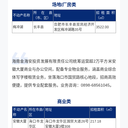
场地/厂房类
所在县
招租面积
不动产名称
地址
（市、区）
（㎡）
合肥市长丰县双凤经济开
梅冲湖
长丰县
3522.00
发区梅冲湖路35号
海南金海安投资发展有限责任公司统筹运营超2万平方米安
徽大厦商业与办公空间，配备专业物业服务，涵盖商业综合
体写字楼租赁业务，坐落海口市国贸路核心地段，招商高效
便捷，提供专业配套服务。业务咨询：0898-68561045。
商业类
不动产名
所在市县/
地址
招租面积（㎡）
称
区
安徽大厦
海口市龙
海口市龙华区国贸大道26号
217.18
华区
安徽大厦3楼308