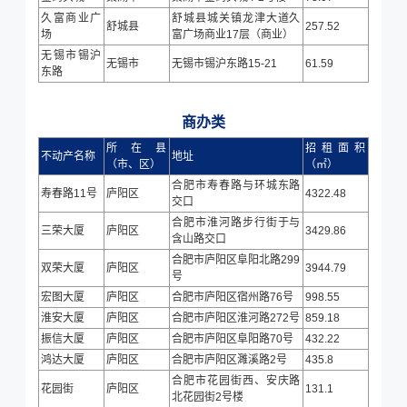
久富商业广
舒城县城关镇龙津大道久
舒城县
257.52
场
富广场商业17层（商业）
无锡市锡沪
无锡市
无锡市锡沪东路15-21
61.59
东路
商办类
所在县
招租面积
不动产名称
地址
（市、区）
（㎡）
合肥市寿春路与环城东路
寿春路11号
庐阳区
4322.48
交口
合肥市淮河路步行街于与
三荣大厦
庐阳区
3429.86
含山路交口
合肥市庐阳区阜阳北路299
双荣大厦
庐阳区
3944.79
号
宏图大厦
庐阳区
合肥市庐阳区宿州路76号
998.55
淮安大厦
庐阳区
合肥市庐阳区淮河路272号
859.18
振信大厦
庐阳区
合肥市庐阳区阜阳路70号
432.22
鸿达大厦
庐阳区
合肥市庐阳区濉溪路2号
435.8
合肥市花园街西、安庆路
花园街
庐阳区
131.1
北花园街2号楼