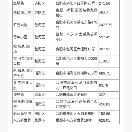
红星路
庐阳区
合肥市庐阳区红星路75号
271.56
合肥市庐阳区团结巷九狮
逍遥南北楼
庐阳区
253.21
桥街
合肥市包河区望江东路470
汇鑫大厦
包河区
2427.79
号
合肥市包河区太湖路美湖
青年小区
包河区
597.45
小区
徽商总部广
包河区
合肥市包河区大连路16号
302.92
场
银河菜场恢
合肥市包河区徽州大道229
包河区
1182.7
复楼
号
新站总部经
瑶海区
合肥市瑶海区颍河路950号
689.75
济大厦
青年创业大
合肥市瑶海区龙门岭路与
瑶海区
93.78
厦
北二环路交口
淝光路
瑶海区
合肥市瑶海区淝光路
322.1
铜陵路恢复
合肥市瑶海区铜陵路与长
瑶海区
450.83
楼
江路交口
蔚蓝商务港
蜀山区
合肥市蜀山区天鹅湖东路
158.89
东方新世界
巢湖市
巢湖市东方新世界19幢
628.01