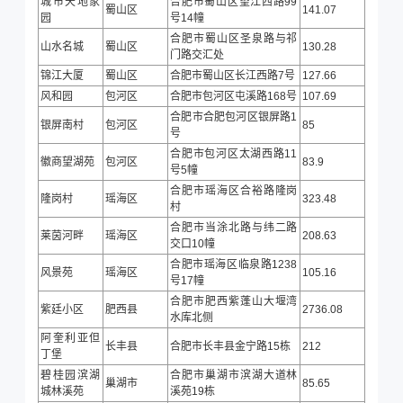
城市天地家
合肥市蜀山区望江西路99
蜀山区
141.07
园
号14幢
合肥市蜀山区圣泉路与祁
山水名城
蜀山区
130.28
门路交汇处
锦江大厦
蜀山区
合肥市蜀山区长江西路7号
127.66
风和园
包河区
合肥市包河区屯溪路168号
107.69
合肥市合肥包河区银屏路1
银屏南村
包河区
85
号
合肥市包河区太湖西路11
徽商望湖苑
包河区
83.9
号5幢
合肥市瑶海区合裕路隆岗
隆岗村
瑶海区
323.48
村
合肥市当涂北路与纬二路
莱茵河畔
瑶海区
208.63
交口10幢
合肥市瑶海区临泉路1238
风景苑
瑶海区
105.16
号17幢
合肥市肥西紫蓬山大堰湾
紫廷小区
肥西县
2736.08
水库北侧
阿奎利亚但
长丰县
合肥市长丰县金宁路15栋
212
丁堡
碧桂园滨湖
合肥市巢湖市滨湖大道林
巢湖市
85.65
城林溪苑
溪苑19栋