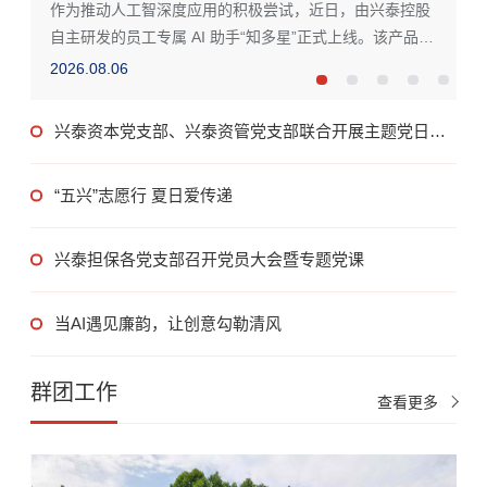
组
工
作为推动人工智深度应用的积极尝试，近日，由兴泰控股
自主研发的员工专属 AI 助手“知多星”正式上线。该产品是
集团首个自研办公应用智能体，也是集团...
2026.08.06
2
兴泰资本党支部、兴泰资管党支部联合开展主题党日活
动
“五兴”志愿行 夏日爱传递
兴泰担保各党支部召开党员大会暨专题党课
当AI遇见廉韵，让创意勾勒清风
群团工作
查看更多