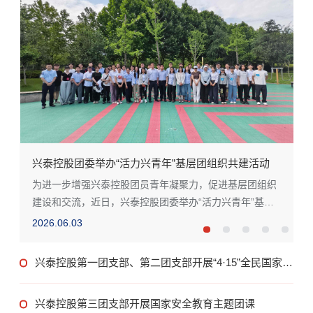
）
兴泰控股团委举办“活力兴青年”基层团组织共建活动
青
为进一步增强兴泰控股团员青年凝聚力，促进基层团组织
建设和交流，近日，兴泰控股团委举办“活力兴青年”基层
团组织共建活动，兴泰控股全体团员、团干...
2026.06.03
2
兴泰控股第一团支部、第二团支部开展“4·15”全民国家安
全教育日消防应急演练主题团日活动
兴泰控股第三团支部开展国家安全教育主题团课